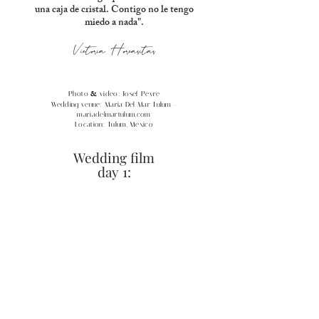
una caja de cristal. Contigo no le tengo
miedo a nada".
Victoria Horcasitas
&
Photo
video: Josef Peyre
Wedding venue: Maria Del Mar Tulum -
mariadelmartulum.com
Location: Tulum, Mexico
Wedding film
day 1: