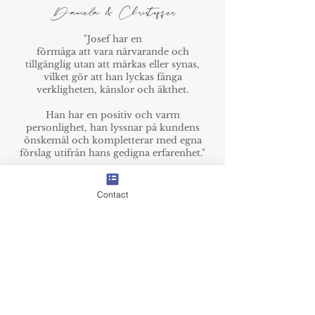
Daniela & Christoffer
"Josef har en
förmåga att vara närvarande och
tillgänglig utan att märkas eller synas,
vilket gör att han lyckas fånga
verkligheten, känslor och äkthet.
Han har en positiv och varm
personlighet, han lyssnar på kundens
önskemål och kompletterar med egna
förslag utifrån hans gedigna erfarenhet."
-------
Tove Wengler
Contact
"Josef är otroligt professionell och duktig
på sitt jobb, samtidigt som han också är
väldigt social och charmig.
Vi kommer varmt rekommendera
honom till alla våra vänner i framtiden."
-------
Nicole & Oliver