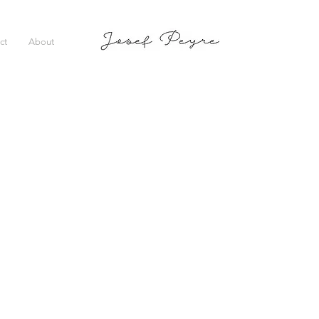
ct
About