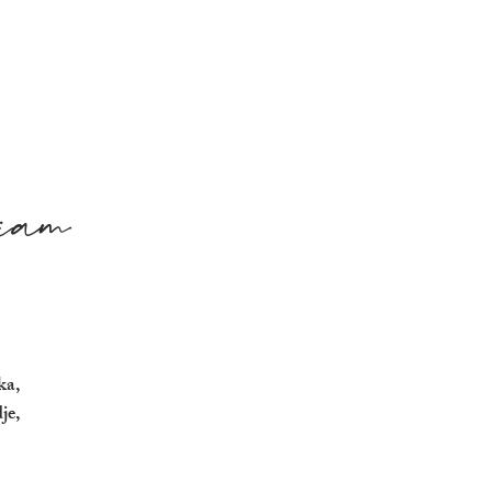
iam
ka,
je,