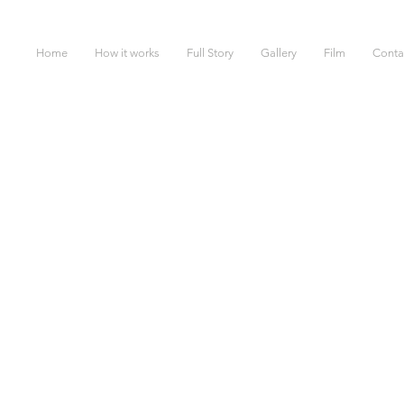
Home
How it works
Full Story
Gallery
Film
Conta