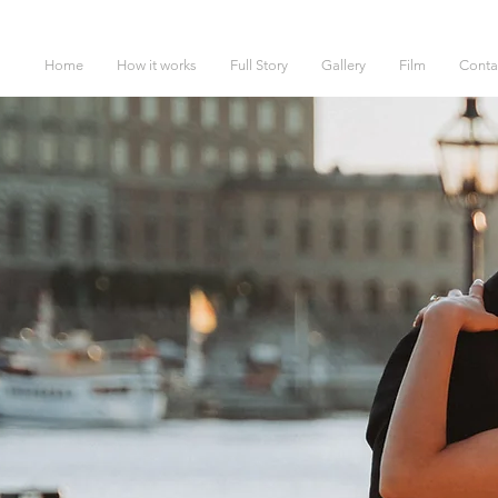
Home
How it works
Full Story
Gallery
Film
Conta