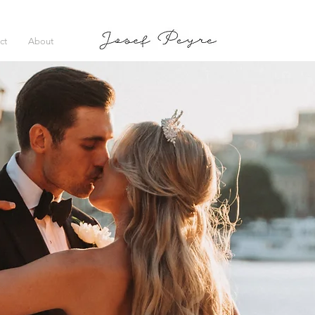
ct
About