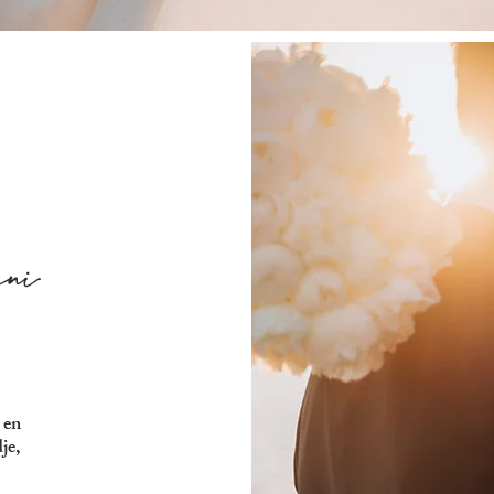
ni
 en
je,