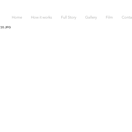
Home
How it works
Full Story
Gallery
Film
Conta
I