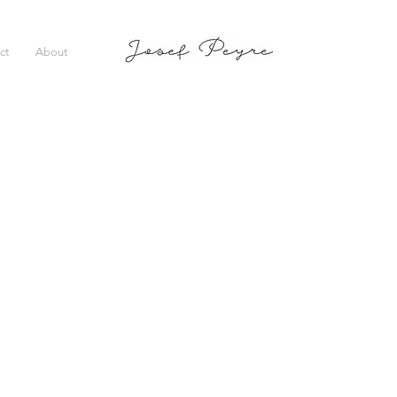
ct
About
na & Henr