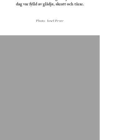
dag var fylld av glädje, skratt och tårar.
Photo
: Josef Peyre