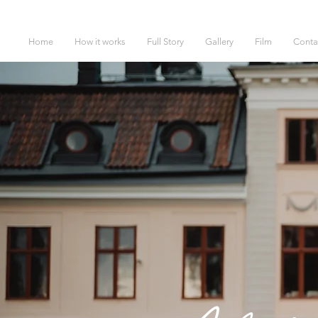
Home
How it works
Full Story
Gallery
Film
Conta