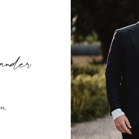
nder
tt,