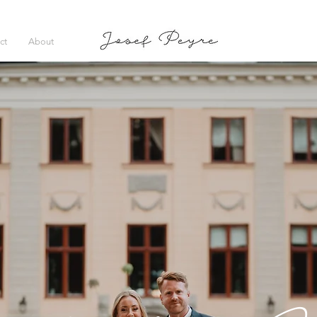
ct
About